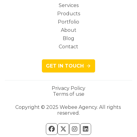
Services
Main
Products
Portfolio
About
Blog
navigation
Contact
GET IN TOUCH
Privacy Policy
Terms of use
Legacy
Copyright © 2025 Webee Agency. All rights 
reserved.
menu