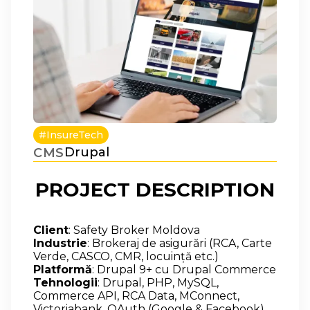
#InsureTech
Drupal
CMS
PROJECT DESCRIPTION
Client
: Safety Broker Moldova
Industrie
: Brokeraj de asigurări (RCA, Carte
Verde, CASCO, CMR, locuință etc.)
Platformă
: Drupal 9+ cu Drupal Commerce
Tehnologii
: Drupal, PHP, MySQL,
Commerce API, RCA Data, MConnect,
Victoriabank, OAuth (Google & Facebook)